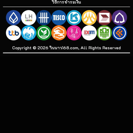
วิธีการชำระเงิน
Copyright © 2026 วินนาว168.com, All Rights Reserved