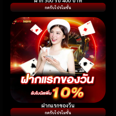
ฝาก 300 รับ 400 บาท
กดรับโปรโมชั่น
ฝากแรกของวัน
กดรับโปรโมชั่น