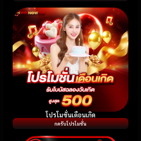
โปรโมชั่นเดือนเกิด
กดรับโปรโมชั่น