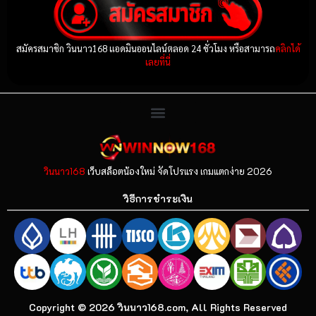
สมัครสมาชิก
วินนาว168
แอดมินออนไลน์ตลอด 24 ชั่วโมง หรือสามารถ
คลิกได้
เลยที่นี่
วินนาว168
เว็บสล็อตน้องใหม่ จัดโปรแรง เกมแตกง่าย 2026
วิธีการชำระเงิน
Copyright © 2026 วินนาว168.com, All Rights Reserved