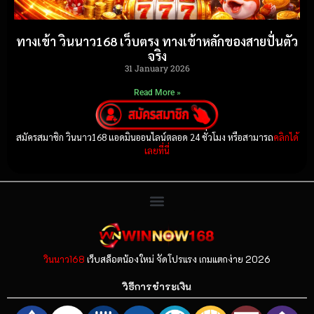
ทางเข้า วินนาว168 เว็บตรง ทางเข้าหลักของสายปั่นตัว
จริง
31 January 2026
Read More »
สมัครสมาชิก
วินนาว168
แอดมินออนไลน์ตลอด 24 ชั่วโมง หรือสามารถ
คลิกได้
เลยที่นี่
วินนาว168
เว็บสล็อตน้องใหม่ จัดโปรแรง เกมแตกง่าย 2026
วิธีการชำระเงิน