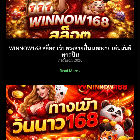
WINNOW168 สล็อต เว็บตรงสายปั่น แตกง่าย เล่นมันส์
ทุกสปิน
7 March 2026
Read More »